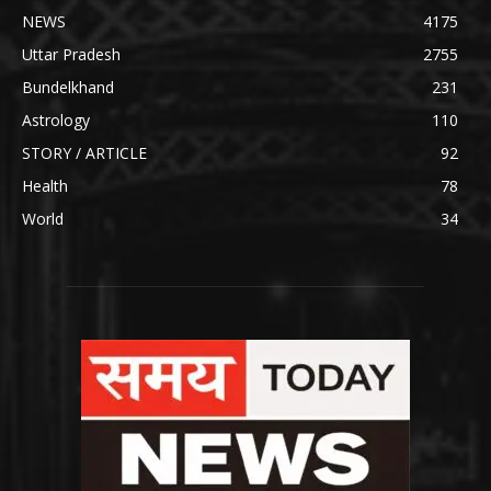
NEWS
4175
Uttar Pradesh
2755
Bundelkhand
231
Astrology
110
STORY / ARTICLE
92
Health
78
World
34