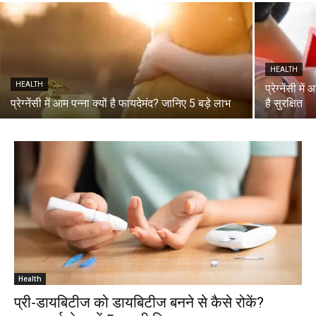
HEALTH
HEALTH
प्रेग्नेंसी म
प्रेग्नेंसी में आम पन्ना क्यों है फायदेमंद? जानिए 5 बड़े लाभ
है सुरक्षित
Health
प्री-डायबिटीज को डायबिटीज बनने से कैसे रोकें?