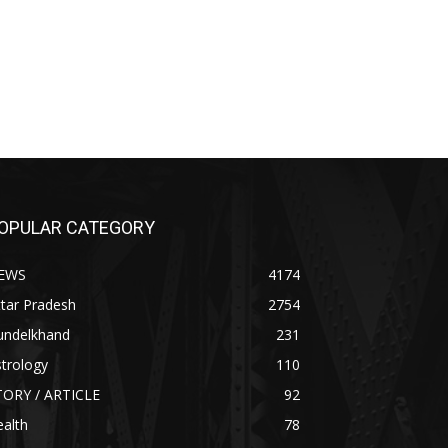
OPULAR CATEGORY
EWS
4174
tar Pradesh
2754
undelkhand
231
trology
110
TORY / ARTICLE
92
alth
78