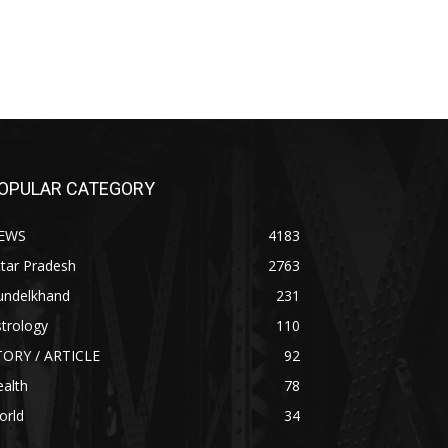
OPULAR CATEGORY
EWS
4183
tar Pradesh
2763
undelkhand
231
trology
110
TORY / ARTICLE
92
alth
78
orld
34