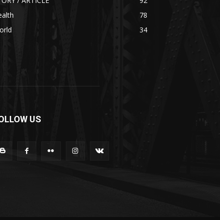
TORY / ARTICLE
92
alth
78
orld
34
OLLOW US