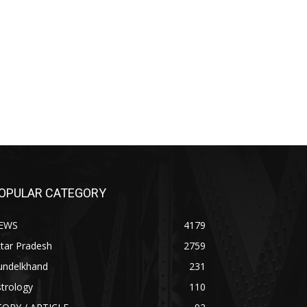
OPULAR CATEGORY
EWS
4179
tar Pradesh
2759
undelkhand
231
trology
110