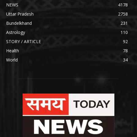
NEWS
4178
Uttar Pradesh
2758
Bundelkhand
231
Astrology
110
STORY / ARTICLE
92
Health
78
World
34