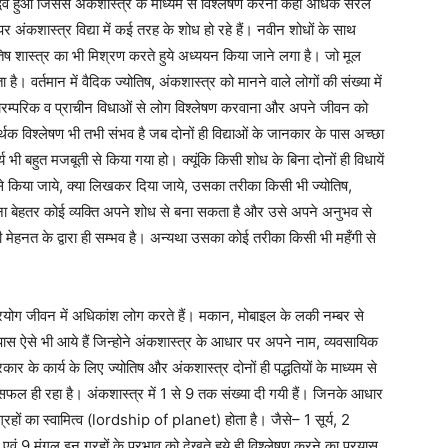
व हुआ जिससे अंकशास्त्र के माध्यम से विश्लेषण करना कहीं अधिक सरल
र अंकशास्त्र विद्या में कई तरह के शोध हो रहे हैं। नवीन शोधों के साथ
ोतिष शास्त्र का भी मिश्रण करते हुये अध्ययन किया जाने लगा है। जो मूल
। वर्तमान में वैदिक ज्योतिष, अंकशास्त्र को मानने वाले लोगों की संख्या में
ी पारम्परिक व प्राचीन विधाओं से लोग विश्लेषण करवाना और अपने जीवन को
क विश्लेषण भी तभी संभव है जब दोनों ही विद्याओं के जानकार के पास अच्छा
य भी बहुत मजबूती से किया गया हो। क्यूंकि किसी शोध के बिना दोनों ही विधायें
से किया जाये, क्या लिखकर दिया जाये, उसका तरीका किसी भी ज्योतिष,
तना बेहतर कोई व्यक्ति अपने शोध से बना सकता है और उसे अपने अनुभव से
ी मेहनत के द्वारा ही सम्भव है। अन्यथा उसका कोई तरीका किसी भी महँगी से
्रयोग जीवन में अधिकांश लोग करते हैं। मकान, मोबाइल के लकी नम्बर से
पास ऐसे भी आये हैं जिन्होने अंकशास्त्र के आधार पर अपने नाम, व्यवसायिक
ार के कार्य के लिए ज्योतिष और अंकशास्त्र दोनों ही पद्धतियों के माध्यम से
फल ही रहा है। अंकशास्त्र में 1 से 9 तक संख्या दी गयी हैं। जिनके आधार
्रहों का स्वामित्व (lordship of planet) होता है। जैसे– 1 सूर्य, 2
 एवं 9 मंगल इन ग्रहों के प्रभाव को देखते हुये ही विश्लेषण करने का प्रयास