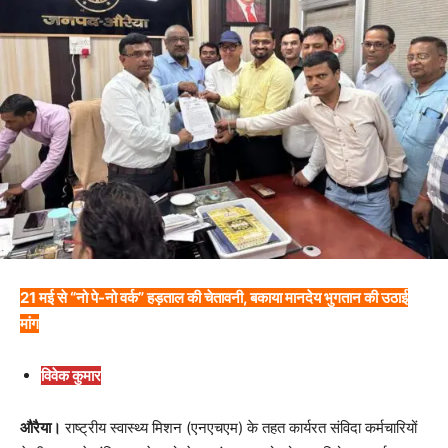
21 मई से “नो पे-नो वर्क” हड़ताल की चेतावनी, बकाया मानदेय भुगतान की उठाई
मांग
विवेक कुमार
औरैया।
राष्ट्रीय स्वास्थ्य मिशन (एनएचएम) के तहत कार्यरत संविदा कर्मचारियों