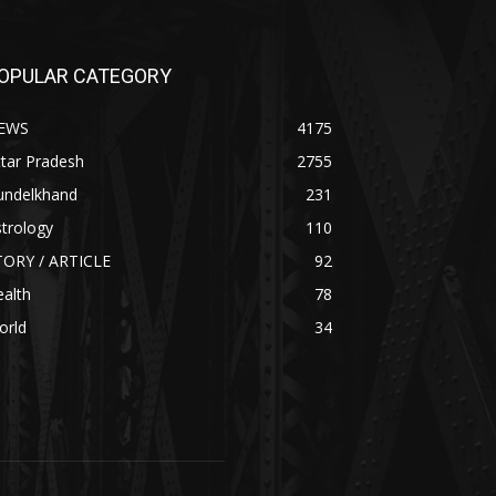
OPULAR CATEGORY
EWS
4175
tar Pradesh
2755
undelkhand
231
trology
110
TORY / ARTICLE
92
alth
78
orld
34