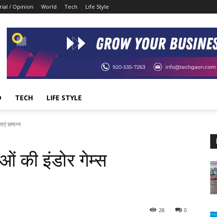
rial / Opinion
World
Tech
Life Style
D
TECH
LIFE STYLE
ाएं सम्पन्न
ओं की इंडोर गेम्स
28
0