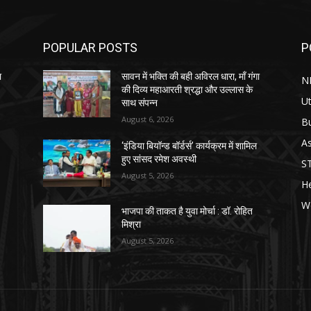
POPULAR POSTS
P
ा
सावन में भक्ति की बही अविरल धारा, माँ गंगा
N
की दिव्य महाआरती श्रद्धा और उल्लास के
Ut
साथ संपन्न
August 6, 2026
B
As
‘इंडिया बियॉन्ड बॉर्डर्स’ कार्यक्रम में शामिल
हुए सांसद रमेश अवस्थी
S
August 5, 2026
He
W
भाजपा की ताकत है युवा मोर्चा : डॉ. रोहित
मिश्रा
August 5, 2026