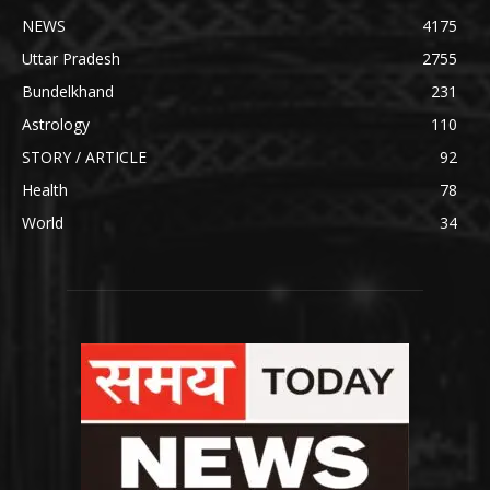
NEWS
4175
Uttar Pradesh
2755
Bundelkhand
231
Astrology
110
STORY / ARTICLE
92
Health
78
World
34