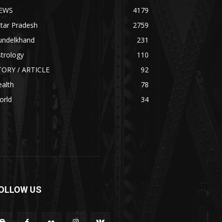
EWS
4179
tar Pradesh
2759
undelkhand
231
trology
110
TORY / ARTICLE
92
alth
78
orld
34
OLLOW US