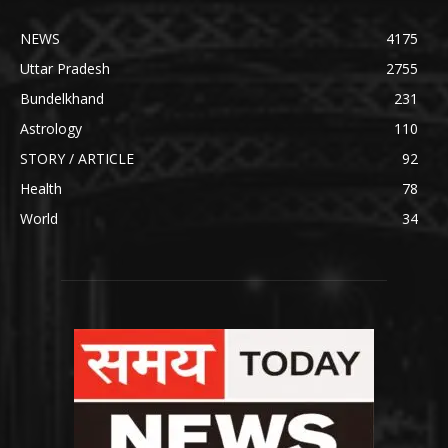
NEWS
4175
Uttar Pradesh
2755
Bundelkhand
231
Astrology
110
STORY / ARTICLE
92
Health
78
World
34