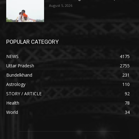
August 5, 2026
POPULAR CATEGORY
NEWS
4175
Uttar Pradesh
2755
Bundelkhand
231
Astrology
110
STORY / ARTICLE
92
Health
78
World
34