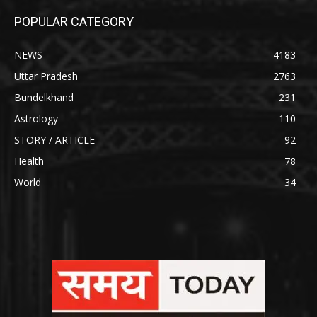
POPULAR CATEGORY
NEWS
4183
Uttar Pradesh
2763
Bundelkhand
231
Astrology
110
STORY / ARTICLE
92
Health
78
World
34