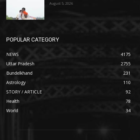
August 5, 2026
POPULAR CATEGORY
NEWS
4175
Uttar Pradesh
2755
Bundelkhand
231
Astrology
110
STORY / ARTICLE
92
Health
78
World
34