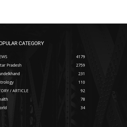
OPULAR CATEGORY
EWS
4179
tar Pradesh
2759
undelkhand
231
trology
110
TORY / ARTICLE
92
alth
78
orld
34