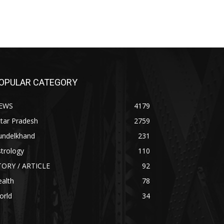
OPULAR CATEGORY
EWS
4179
tar Pradesh
2759
undelkhand
231
trology
110
TORY / ARTICLE
92
alth
78
orld
34