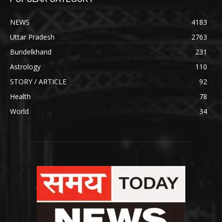
NEWS
4183
Uttar Pradesh
2763
Bundelkhand
231
Astrology
110
STORY / ARTICLE
92
Health
78
World
34