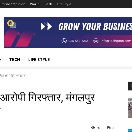
itorial / Opinion
World
Tech
Life Style
D
TECH
LIFE STYLE
र पुलिस को मिली सफलता
ित आरोपी गिरफ्तार, मंगलपुर
ा
30
0