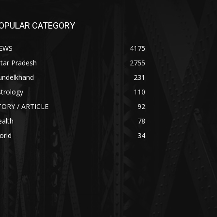
OPULAR CATEGORY
EWS
4175
tar Pradesh
2755
undelkhand
231
trology
110
TORY / ARTICLE
92
alth
78
orld
34