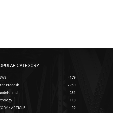
OPULAR CATEGORY
EWS
4179
tar Pradesh
2759
undelkhand
231
trology
110
TORY / ARTICLE
92