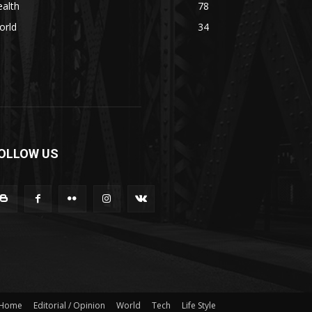
alth
78
orld
34
OLLOW US
Home
Editorial / Opinion
World
Tech
Life Style