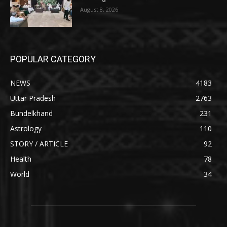
August 8, 2026
POPULAR CATEGORY
NEWS
4183
Uttar Pradesh
2763
Bundelkhand
231
Astrology
110
STORY / ARTICLE
92
Health
78
World
34