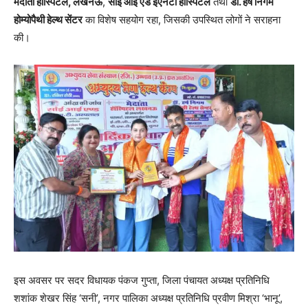
मेदांता हॉस्पिटल, लखनऊ
,
सांई आई एंड ईएनटी हॉस्पिटल
तथा
डॉ. हर्ष निगम
होम्योपैथी हेल्थ सेंटर
का विशेष सहयोग रहा, जिसकी उपस्थित लोगों ने सराहना
की।
इस अवसर पर सदर विधायक पंकज गुप्ता, जिला पंचायत अध्यक्ष प्रतिनिधि
शशांक शेखर सिंह ‘सनी’, नगर पालिका अध्यक्ष प्रतिनिधि प्रवीण मिश्रा ‘भानू’,