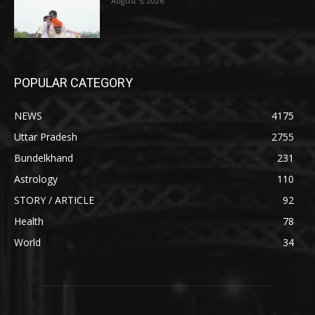
August 5, 2026
POPULAR CATEGORY
NEWS
4175
Uttar Pradesh
2755
Bundelkhand
231
Astrology
110
STORY / ARTICLE
92
Health
78
World
34