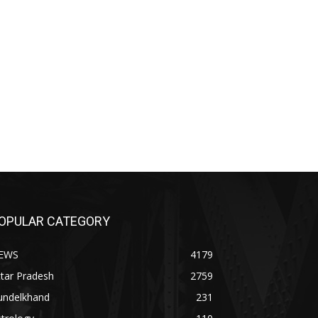
OPULAR CATEGORY
EWS
4179
tar Pradesh
2759
undelkhand
231