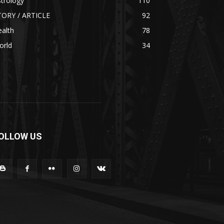
trology
110
TORY / ARTICLE
92
alth
78
orld
34
OLLOW US