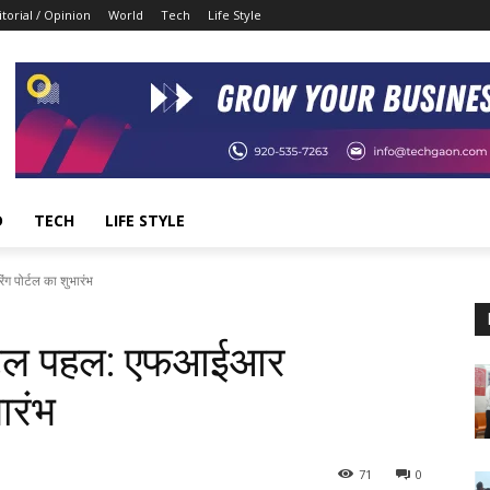
itorial / Opinion
World
Tech
Life Style
D
TECH
LIFE STYLE
 पोर्टल का शुभारंभ
जिटल पहल: एफआईआर
ारंभ
71
0