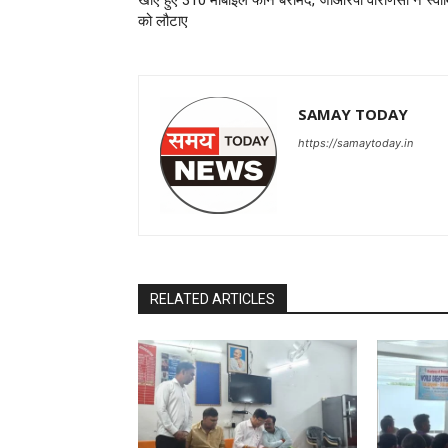
खोए हुए 310 मोबाइल फोन बरामद, जीआरपी वाराणसी ने स्वामि
को लौटाए
SAMAY TODAY
https://samaytoday.in
RELATED ARTICLES