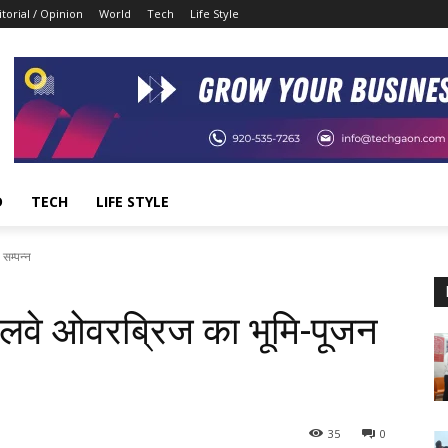
itorial / Opinion
World
Tech
Life Style
D
TECH
LIFE STYLE
सम्पन्न
रेलवे ओवरब्रिज का भूमि-पूजन
35
0