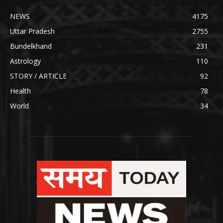
NEWS
4175
Uttar Pradesh
2755
Bundelkhand
231
Astrology
110
STORY / ARTICLE
92
Health
78
World
34