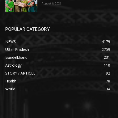
August 6, 2026
POPULAR CATEGORY
NEWS
4179
Uttar Pradesh
2759
Bundelkhand
231
Astrology
110
STORY / ARTICLE
92
Health
78
World
34