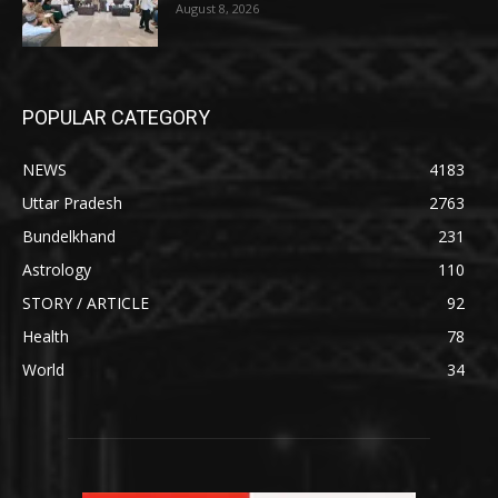
August 8, 2026
POPULAR CATEGORY
NEWS
4183
Uttar Pradesh
2763
Bundelkhand
231
Astrology
110
STORY / ARTICLE
92
Health
78
World
34