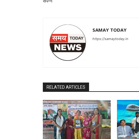
संपन्न
SAMAY TODAY
https://samaytoday.in
RELATED ARTICLES