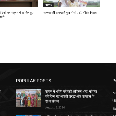
NEWS
ॉर्डर्स’ कार्यक्रम में शामिल हुए
भाजपा की ताकत है युवा मोर्चा : डॉ. रोहित मिश्रा
स्थी
POPULAR POSTS
P
ा
सावन में भक्ति की बही अविरल धारा, माँ गंगा
N
की दिव्य महाआरती श्रद्धा और उल्लास के
Ut
साथ संपन्न
August 6, 2026
B