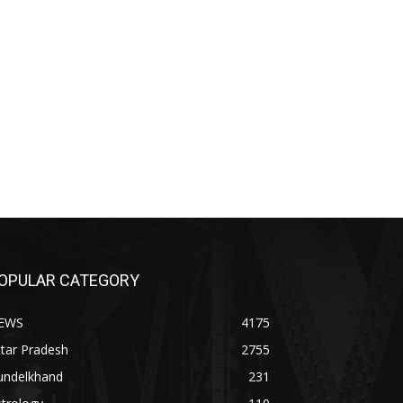
OPULAR CATEGORY
EWS
4175
tar Pradesh
2755
undelkhand
231