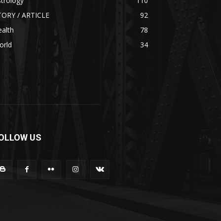
trology
110
TORY / ARTICLE
92
alth
78
orld
34
OLLOW US