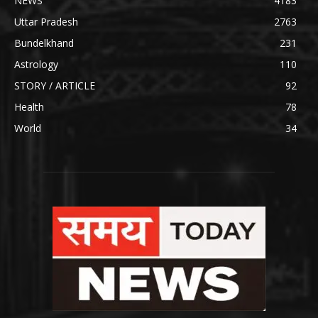
NEWS
4183
Uttar Pradesh
2763
Bundelkhand
231
Astrology
110
STORY / ARTICLE
92
Health
78
World
34