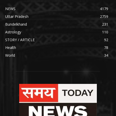
NEWS
4179
Uttar Pradesh
2759
Bundelkhand
231
Astrology
110
STORY / ARTICLE
92
Health
78
World
34