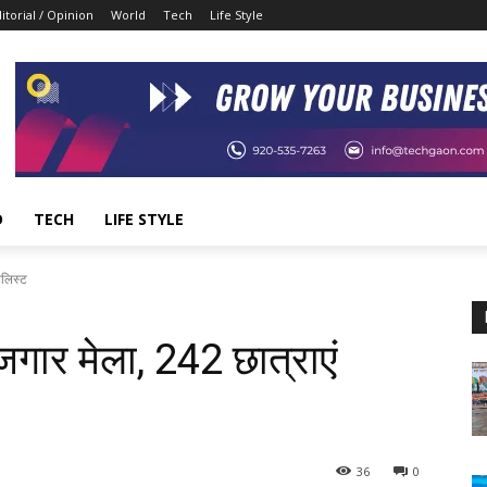
itorial / Opinion
World
Tech
Life Style
D
TECH
LIFE STYLE
टलिस्ट
ोजगार मेला, 242 छात्राएं
36
0