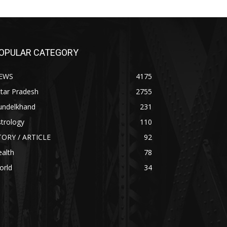
OPULAR CATEGORY
EWS
4175
tar Pradesh
2755
undelkhand
231
trology
110
TORY / ARTICLE
92
alth
78
orld
34