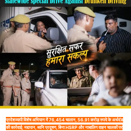
प्रदेशव्यापी विशेष अभियान में 76,454 चालान, 56.91 करोड़ रुपये के अर्थदंड
की कार्रवाई; मद्यपान, ध्वनि प्रदूषण, बिना HSRP और नाबालिग वाहन चालकों पर