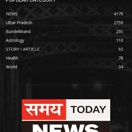
NEWS
4179
Uttar Pradesh
2759
Bundelkhand
231
Astrology
110
STORY / ARTICLE
92
Health
78
World
34