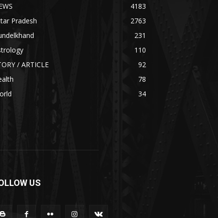
EWS
4183
tar Pradesh
2763
undelkhand
231
trology
110
TORY / ARTICLE
92
alth
78
orld
34
OLLOW US