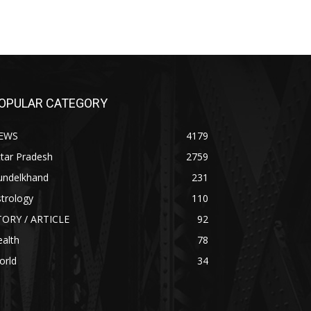
OPULAR CATEGORY
EWS
4179
tar Pradesh
2759
undelkhand
231
trology
110
TORY / ARTICLE
92
alth
78
orld
34