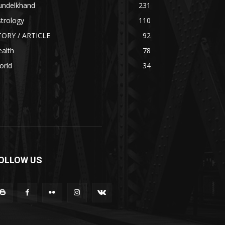
undelkhand
231
trology
110
TORY / ARTICLE
92
alth
78
orld
34
OLLOW US