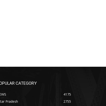
OPULAR CATEGORY
EWS
4175
tar Pradesh
2755