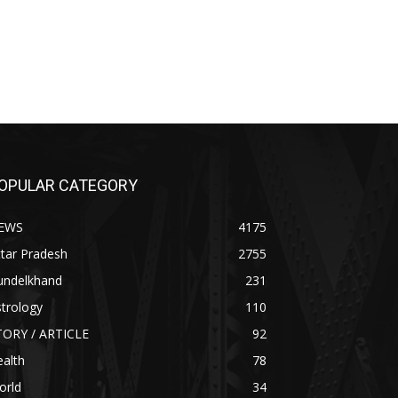
OPULAR CATEGORY
EWS
4175
tar Pradesh
2755
undelkhand
231
trology
110
TORY / ARTICLE
92
alth
78
orld
34