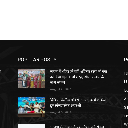
POPULAR POSTS
P
ा
सावन में भक्ति की बही अविरल धारा, माँ गंगा
N
की दिव्य महाआरती श्रद्धा और उल्लास के
Ut
साथ संपन्न
August 6, 2026
B
As
‘इंडिया बियॉन्ड बॉर्डर्स’ कार्यक्रम में शामिल
हुए सांसद रमेश अवस्थी
S
August 5, 2026
He
W
भाजपा की ताकत है युवा मोर्चा : डॉ. रोहित