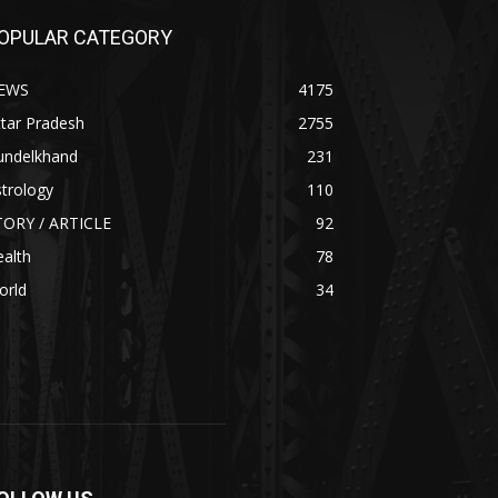
OPULAR CATEGORY
EWS
4175
tar Pradesh
2755
undelkhand
231
trology
110
TORY / ARTICLE
92
alth
78
orld
34