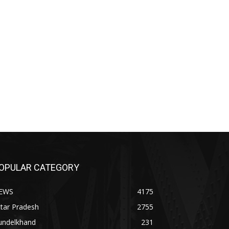
OPULAR CATEGORY
EWS
4175
tar Pradesh
2755
undelkhand
231