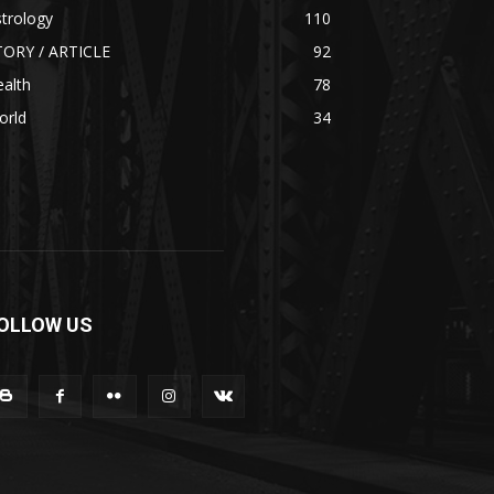
trology
110
TORY / ARTICLE
92
alth
78
orld
34
OLLOW US