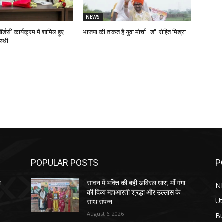
NEWS
ॉर्डर्स’ कार्यक्रम में शामिल हुए
भाजपा की ताकत है युवा मोर्चा : डॉ. रोहित मिश्रा
स्थी
POPULAR POSTS
P
ा
सावन में भक्ति की बही अविरल धारा, माँ गंगा
N
की दिव्य महाआरती श्रद्धा और उल्लास के
Ut
साथ संपन्न
August 6, 2026
B