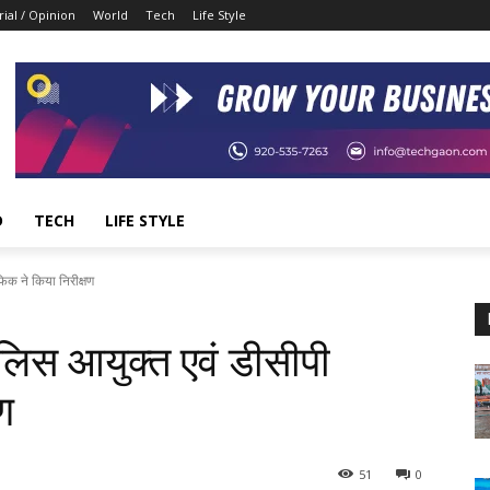
rial / Opinion
World
Tech
Life Style
D
TECH
LIFE STYLE
फिक ने किया निरीक्षण
ुलिस आयुक्त एवं डीसीपी
ण
51
0