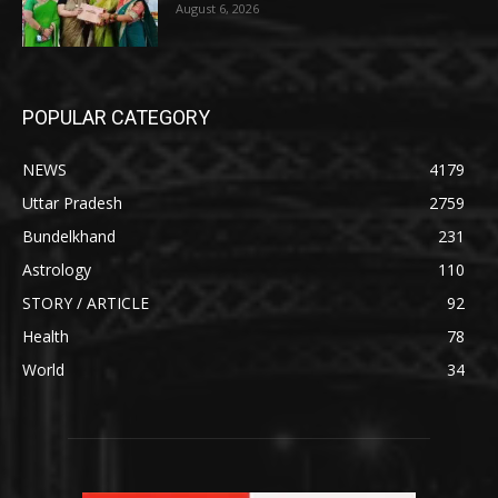
August 6, 2026
POPULAR CATEGORY
NEWS
4179
Uttar Pradesh
2759
Bundelkhand
231
Astrology
110
STORY / ARTICLE
92
Health
78
World
34