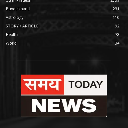
Uttar Pradesh
2759
Bundelkhand
231
Astrology
110
STORY / ARTICLE
92
Health
78
World
34