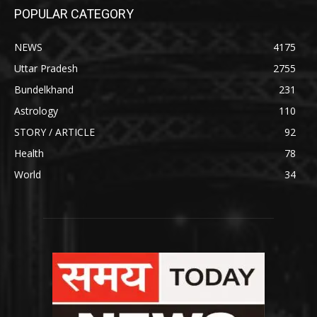
POPULAR CATEGORY
NEWS
4175
Uttar Pradesh
2755
Bundelkhand
231
Astrology
110
STORY / ARTICLE
92
Health
78
World
34