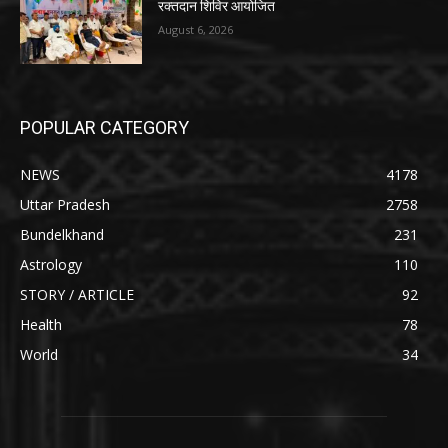
रक्तदान शिविर आयोजित
August 6, 2026
POPULAR CATEGORY
NEWS
4178
Uttar Pradesh
2758
Bundelkhand
231
Astrology
110
STORY / ARTICLE
92
Health
78
World
34