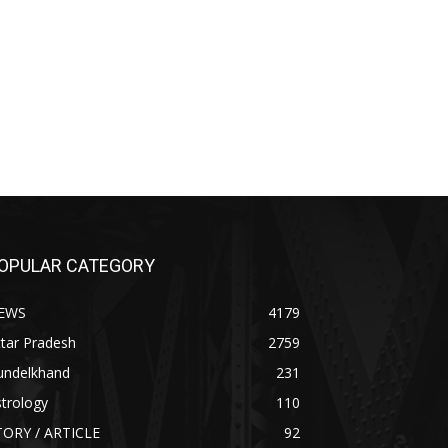
OPULAR CATEGORY
EWS
4179
tar Pradesh
2759
undelkhand
231
trology
110
TORY / ARTICLE
92