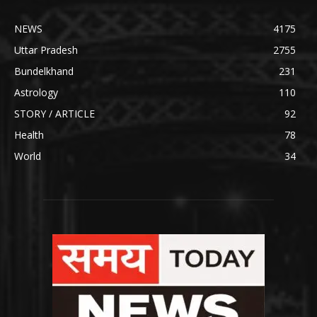
NEWS
4175
Uttar Pradesh
2755
Bundelkhand
231
Astrology
110
STORY / ARTICLE
92
Health
78
World
34