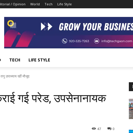
itorial / Opinion
World
Tech
Life Style
D
TECH
LIFE STYLE
तनु उपाध्याय रहीं मौजूद
ं कराई गई परेड, उपसेनानायक
47
0