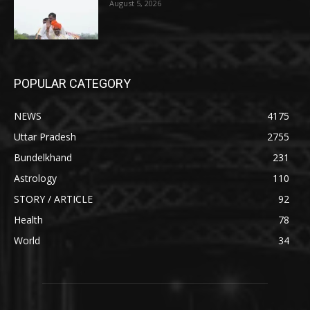
August 5, 2026
POPULAR CATEGORY
NEWS
4175
Uttar Pradesh
2755
Bundelkhand
231
Astrology
110
STORY / ARTICLE
92
Health
78
World
34