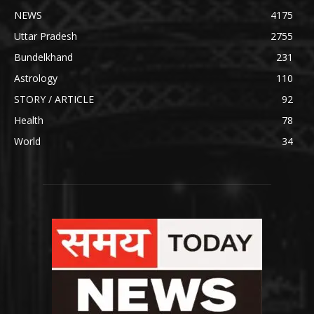
NEWS
4175
Uttar Pradesh
2755
Bundelkhand
231
Astrology
110
STORY / ARTICLE
92
Health
78
World
34