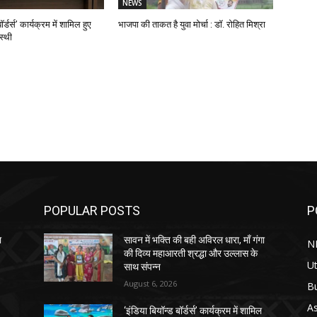
NEWS
ॉर्डर्स’ कार्यक्रम में शामिल हुए
भाजपा की ताकत है युवा मोर्चा : डॉ. रोहित मिश्रा
स्थी
POPULAR POSTS
P
ा
सावन में भक्ति की बही अविरल धारा, माँ गंगा
N
की दिव्य महाआरती श्रद्धा और उल्लास के
Ut
साथ संपन्न
August 6, 2026
B
As
‘इंडिया बियॉन्ड बॉर्डर्स’ कार्यक्रम में शामिल