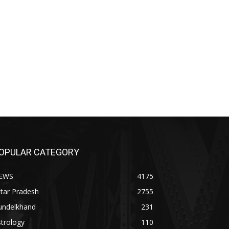
OPULAR CATEGORY
EWS
4175
tar Pradesh
2755
undelkhand
231
trology
110